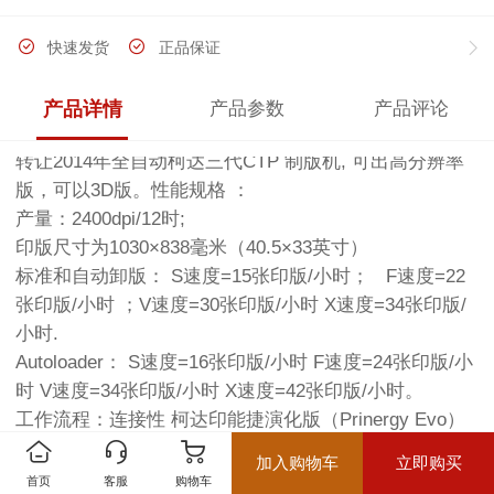
快速发货
正品保证
产品详情
产品参数
产品评论
转让2014年全自动柯达三代CTP 制版机, 可出高分辨率
版，可以3D版。性能规格 ：
产量：2400dpi/12时;
印版尺寸为1030×838毫米（40.5×33英寸）
标准和自动卸版： S速度=15张印版/小时； F速度=22
张印版/小时 ；V速度=30张印版/小时 X速度=34张印版/
小时.
Autoloader： S速度=16张印版/小时 F速度=24张印版/小
时 V速度=34张印版/小时 X速度=42张印版/小时。
工作流程：连接性 柯达印能捷演化版（Prinergy Evo）
工作流程，柯达印能捷（Prinergy）工作流程，并能与第
加入购物车
立即购买
三方工作流程系统连接
首页
客服
购物车