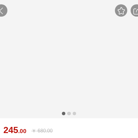
245
￥
.00
￥
680.00