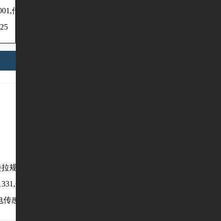
4.001,传墨辊分离气
缸,00.580.2900/01,CD10
5, 印刷机
25
2印刷机气阀,
气缸
拉规感应电眼,9
海德堡拉规电眼传感器,
海德堡收纸
0.1331,合压接近开
00.783.0388/01, 侧规光
电眼,00.783
电传感器
电检测电眼,
堆自动感应