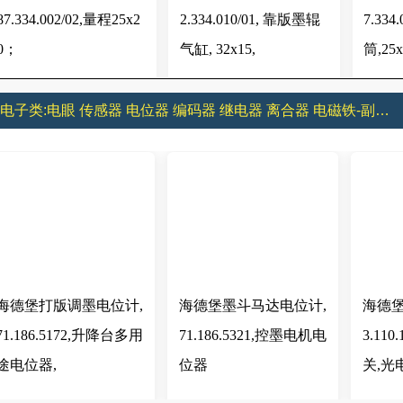
87.334.002/02,量程25x2
2.334.010/01, 靠版墨辊
7.33
0；
气缸, 32x15,
筒,25x
2 电子类:电眼 传感器 电位器 编码器 继电器 离合器 电磁铁-副本1
海德堡打版调墨电位计,
海德堡墨斗马达电位计,
海德堡
71.186.5172,升降台多用
71.186.5321,控墨电机电
3.11
途电位器,
位器
关,光