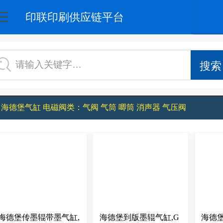
印联印刷供应链平台
请输入关键字…
1 海德堡气缸 电磁阀类：气阀 气筒 唧筒 消声器 气压阀
海德堡传墨辊带墨气缸,
海德堡到版墨辊气缸,G
海德堡