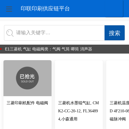
印联印刷供应链平台
请输入关键字…
E1三菱机 气缸 电磁阀类：气阀 气筒 唧筒 消声器
三菱印刷机配件 电磁阀
三菱机水墨辊气缸, CM
三菱机温度
K2-CC-20-12, FL36489
D 4F210
4,小森通用
磁脉冲阀