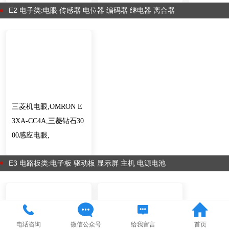
E2 电子类:电眼 传感器 电位器 编码器 继电器 离合器
三菱机电眼,OMRON E
3XA-CC4A,三菱钻石30
00感应电眼,
E3 电路板类:电子板 驱动板 显示屏 主机 电源电池
电话咨询
微信公众号
给我留言
首页