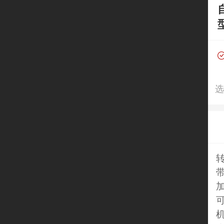
转
加
可