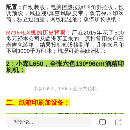
配置：
自动装版，电脑控墨拉版/四角斜拉版，预
调预设，风拉规/真空风吸皮带，双倍径压印滚
筒，独立过油座，网纹辊过油；双倍加长收纸；
R705+LX机的历史背景：
厂
在2015年花了500
多万经本公司从欧洲买回来的，原打算用来印王
老吉包装箱，结果投标却没接到单，几年来只印
不到3000千万印张；机况可媲美欧洲机；
2：小森L650，全张六色130*96cm酒精印
刷机；
小森L650，130cm全张六色机
二、纸箱印刷加设备：
3：2010年京山1800五层坑纸/瓦楞纸/纸板生产
流水线；
写评论...