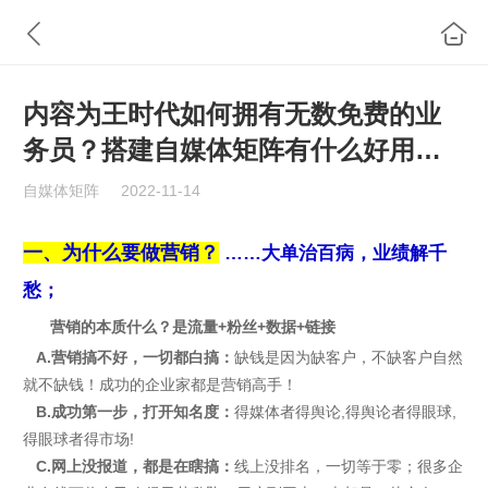
内容为王时代如何拥有无数免费的业
务员？搭建自媒体矩阵有什么好用的
软件工具？
自媒体矩阵
2022-11-14
一、为什么要做营销？
……
大单治百病，业绩解千
愁；
营销的本质什么？是流量+粉丝+数据+链接
A.
营销搞不好，一切都白搞：
缺钱是因为缺客户，不缺客户自然
就不缺钱！成功的企业家都是营销高手！
B.
成功第一步，打开知名度：
得媒体者得舆论,得舆论者得眼球,
得眼球者得市场!
C.
网上没报道，都是在瞎搞：
线上没排名，一切等于零；很多企