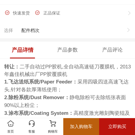
快速发货
正品保证
选择
配件档次
产品详情
产品参数
产品评论
转让：
二手自动过PP胶机,全自动高速链刀覆膜机，2013
年鑫佳机械出厂PP胶覆膜机
1.飞达送纸系统/Paper Feeder：
采用四吸四送高速飞达
头,针对各款厚薄纸使用；
2.除粉系统/Dust Remover：
静电除粉可去除纸张表面
90%以上粉尘；
3.涂布系统/Coating System：
高精度激光雕刻陶瓷辊及
刮刀系统，上胶更薄更均匀平整；
加入购物车
立即购买
4.链刀分切系统/Flying-Knife Cutter：
针对薄纸。PET,
首页
客服
购物车